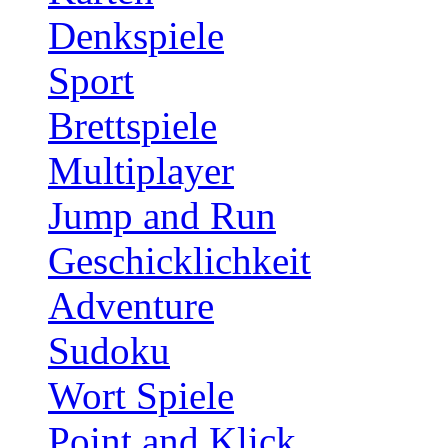
Denkspiele
Sport
Brettspiele
Multiplayer
Jump and Run
Geschicklichkeit
Adventure
Sudoku
Wort Spiele
Point and Klick