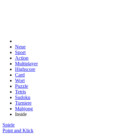
Neue
Sport
Action
Multiplayer
Highscore
Card
Wort
Puzzle
Tetris
Sudoku
Turniere
Mahjong
Inside
Spiele
Point and Klick