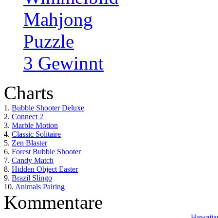
Mahjong
Puzzle
3 Gewinnt
Charts
1.
Bubble Shooter Deluxe
2.
Connect 2
3.
Marble Motion
4.
Classic Solitaire
5.
Zen Blaster
6.
Forest Bubble Shooter
7.
Candy Match
8.
Hidden Object Easter
9.
Brazil Slingo
10.
Animals Pairing
Kommentare
Hawaiian