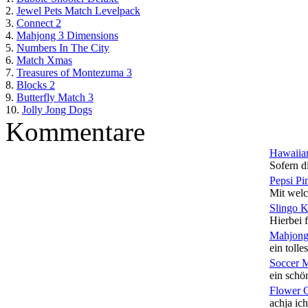
2.
Jewel Pets Match Levelpack
3.
Connect 2
4.
Mahjong 3 Dimensions
5.
Numbers In The City
6.
Match Xmas
7.
Treasures of Montezuma 3
8.
Blocks 2
9.
Butterfly Match 3
10.
Jolly Jong Dogs
Kommentare
Hawaiian
Sofern di
Pepsi Pi
Mit welc
Slingo 
Hierbei f
Mahjong
ein tolles
Soccer 
ein schön
Flower 
achja ich