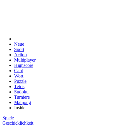
Neue
Sport
Action
Multiplayer
Highscore
Card
Wort
Puzzle
Tetris
Sudoku
Turniere
Mahjong
Inside
Spiele
Geschicklichkeit