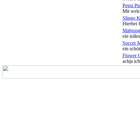
Pepsi Pi
Mit welc
Slingo 
Hierbei f
Mahjong
ein tolles
Soccer 
ein schön
Flower 
achja ich