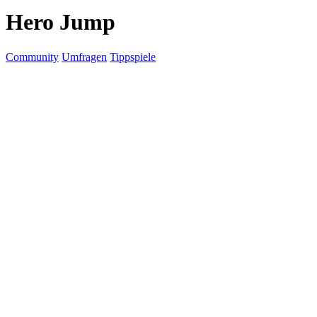
Hero Jump
Community
Umfragen
Tippspiele