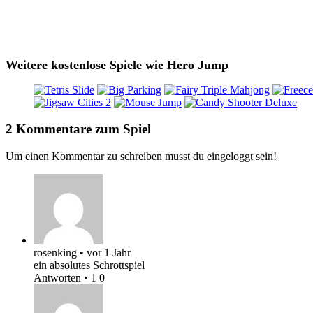
Weitere kostenlose Spiele wie Hero Jump
2 Kommentare zum Spiel
Um einen Kommentar zu schreiben musst du eingeloggt sein!
rosenking
•
vor 1 Jahr
ein absolutes Schrottspiel
Antworten
•
1
0