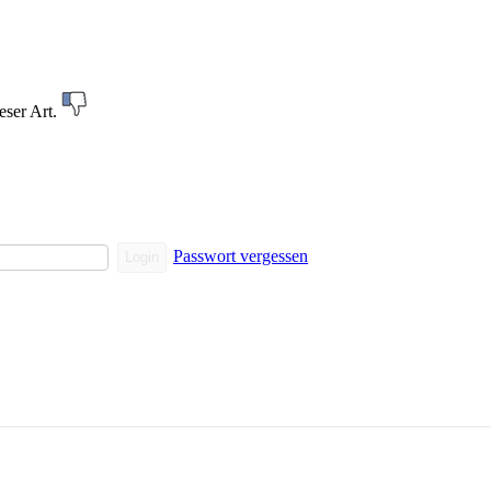
ieser Art.
Passwort vergessen
Login