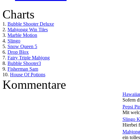
Charts
1.
Bubble Shooter Deluxe
2.
Mahjongg Win Tiles
3.
Marble Motion
4.
Slingo
5.
Snow Queen 5
6.
Drop Blox
7.
Fairy Triple Mahjong
8.
Bubble Shooter3
9.
Fisherman Sam
10.
House Of Potions
Kommentare
Hawaiian
Sofern di
Pepsi Pi
Mit welc
Slingo 
Hierbei f
Mahjong
ein tolles