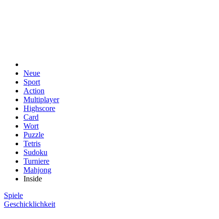
Neue
Sport
Action
Multiplayer
Highscore
Card
Wort
Puzzle
Tetris
Sudoku
Turniere
Mahjong
Inside
Spiele
Geschicklichkeit