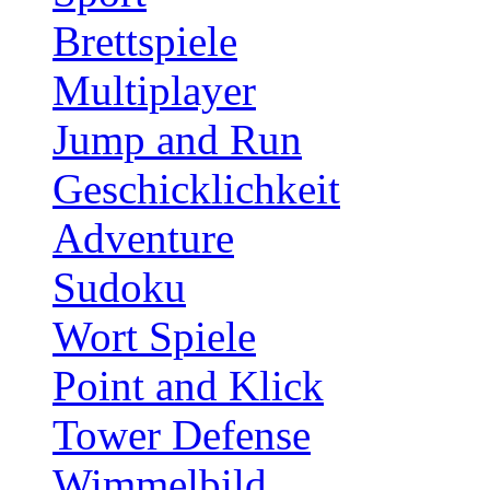
Brettspiele
Multiplayer
Jump and Run
Geschicklichkeit
Adventure
Sudoku
Wort Spiele
Point and Klick
Tower Defense
Wimmelbild