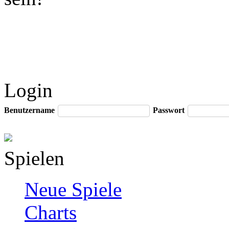
Login
Benutzername
Passwort
Spielen
Neue Spiele
Charts