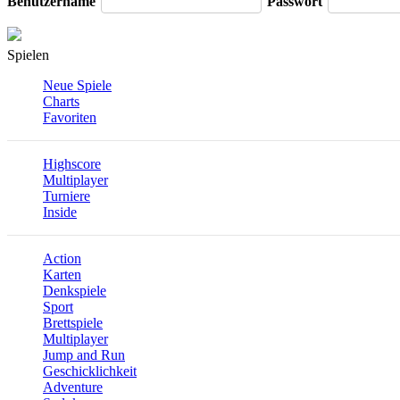
Benutzername
Passwort
Spielen
Neue Spiele
Charts
Favoriten
Highscore
Multiplayer
Turniere
Inside
Action
Karten
Denkspiele
Sport
Brettspiele
Multiplayer
Jump and Run
Geschicklichkeit
Adventure