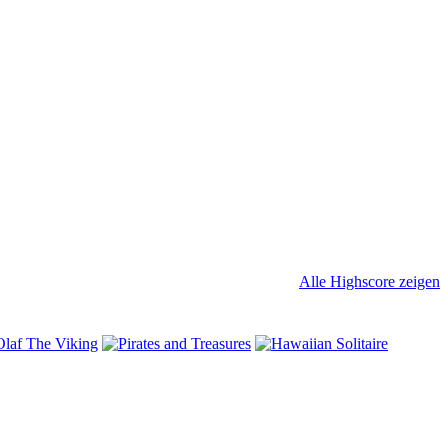
Alle Highscore zeigen