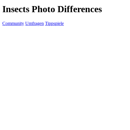
Insects Photo Differences
Community
Umfragen
Tippspiele