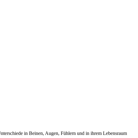
 Unterschiede in Beinen, Augen, Fühlern und in ihrem Lebensraum