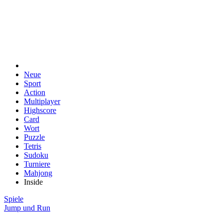
Neue
Sport
Action
Multiplayer
Highscore
Card
Wort
Puzzle
Tetris
Sudoku
Turniere
Mahjong
Inside
Spiele
Jump und Run