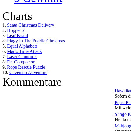
Charts
1.
Santa Christmas Delivery
2.
Hopper 2
3.
Leaf Board
4.
Piggy In The Puddle Christmas
5.
Equal Alphabets
6.
Mario Time Attack
7.
Laser Cannon 2
8.
Dr. Compactor
9.
Rope Rescue Puzzle
10.
Caveman Adventure
Kommentare
Hawaiian
Sofern di
Pepsi Pi
Mit welc
Slingo 
Hierbei f
Mahjong