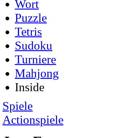
Wort
Puzzle
Tetris
Sudoku
Turniere
Mahjong
Inside
Spiele
Actionspiele