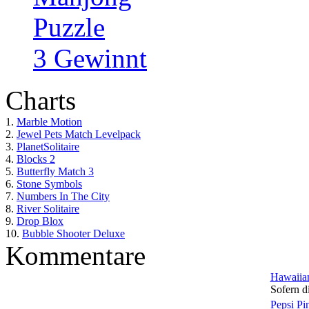
Puzzle
3 Gewinnt
Charts
1.
Marble Motion
2.
Jewel Pets Match Levelpack
3.
PlanetSolitaire
4.
Blocks 2
5.
Butterfly Match 3
6.
Stone Symbols
7.
Numbers In The City
8.
River Solitaire
9.
Drop Blox
10.
Bubble Shooter Deluxe
Kommentare
Hawaiian
Sofern di
Pepsi Pi