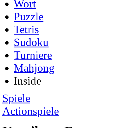
Wort
Puzzle
Tetris
Sudoku
Turniere
Mahjong
Inside
Spiele
Actionspiele