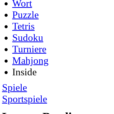
Wort
Puzzle
Tetris
Sudoku
Turniere
Mahjong
Inside
Spiele
Sportspiele