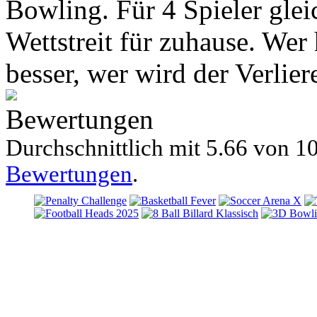
Bowling. Für 4 Spieler glei
Wettstreit für zuhause. Wer 
besser, wer wird der Verlier
Bewertungen
Durchschnittlich mit
5.66 von
10
Bewertungen
.