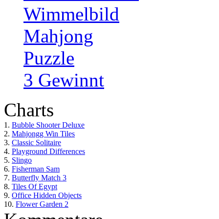
Wimmelbild
Mahjong
Puzzle
3 Gewinnt
Charts
1.
Bubble Shooter Deluxe
2.
Mahjongg Win Tiles
3.
Classic Solitaire
4.
Playground Differences
5.
Slingo
6.
Fisherman Sam
7.
Butterfly Match 3
8.
Tiles Of Egypt
9.
Office Hidden Objects
10.
Flower Garden 2