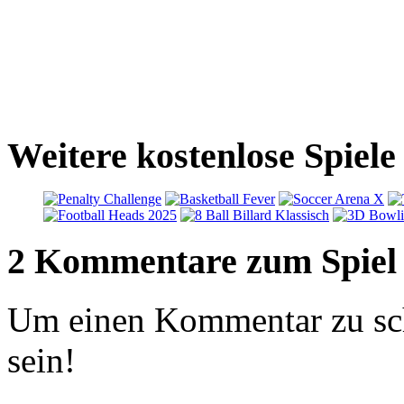
Weitere kostenlose Spiel
2 Kommentare zum Spiel
Um einen Kommentar zu sch
sein!