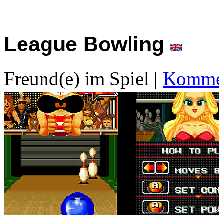
League Bowling
Freund(e) im Spiel
|
Kommen