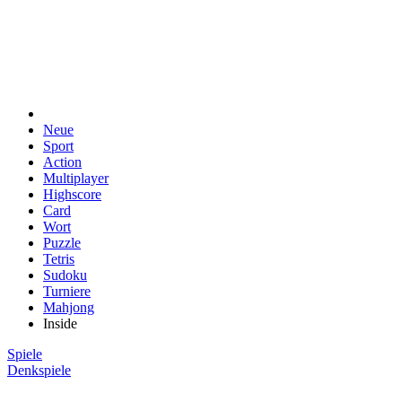
Neue
Sport
Action
Multiplayer
Highscore
Card
Wort
Puzzle
Tetris
Sudoku
Turniere
Mahjong
Inside
Spiele
Denkspiele