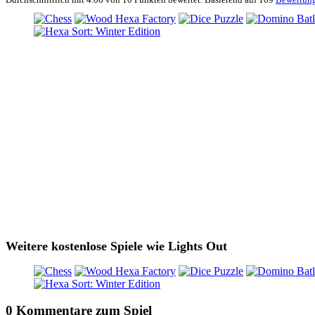
Weitere kostenlose Spiele wie Lights Out
0 Kommentare zum Spiel