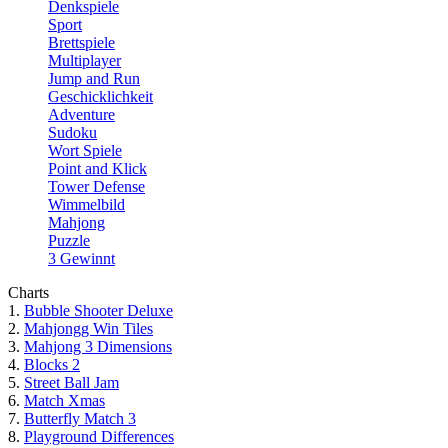
Denkspiele
Sport
Brettspiele
Multiplayer
Jump and Run
Geschicklichkeit
Adventure
Sudoku
Wort Spiele
Point and Klick
Tower Defense
Wimmelbild
Mahjong
Puzzle
3 Gewinnt
Charts
1.
Bubble Shooter Deluxe
2.
Mahjongg Win Tiles
3.
Mahjong 3 Dimensions
4.
Blocks 2
5.
Street Ball Jam
6.
Match Xmas
7.
Butterfly Match 3
8.
Playground Differences