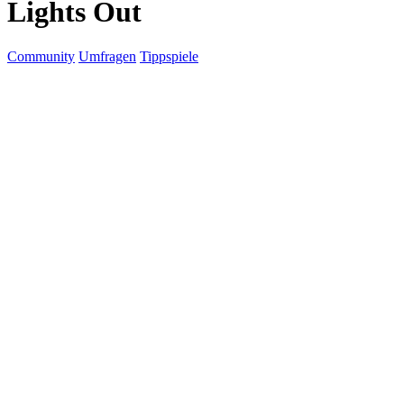
Lights Out
Community
Umfragen
Tippspiele