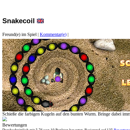
Snakecoil
Freund(e) im Spiel
|
Kommentar(e)
|
Schieße die farbigen Kugeln auf den bunten Wurm. Bringe dabei imme
Bewertungen
Durchschnittlich mit
5.76 von
10 Punkten bewertet. Basierend auf
135
Bewertun