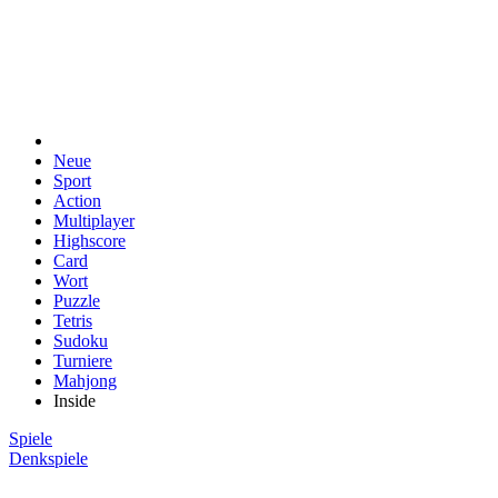
Neue
Sport
Action
Multiplayer
Highscore
Card
Wort
Puzzle
Tetris
Sudoku
Turniere
Mahjong
Inside
Spiele
Denkspiele