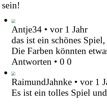
sein!
Antje34
•
vor 1 Jahr
das ist ein schönes Spiel
Die Farben könnten etwas
Antworten
•
0
0
RaimundJahnke
•
vor 1 J
Es ist ein tolles Spiel un