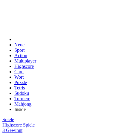
Neue
Sport
Action
Multiplayer
Highscore
Card
Wort
Puzzle
Tetris
Sudoku
Turniere
Mahjong
Inside
Spiele
Highscore Spiele
3 Gewinnt