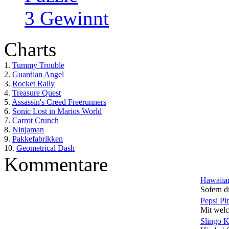
3 Gewinnt
Charts
1.
Tummy Trouble
2.
Guardian Angel
3.
Rocket Rally
4.
Treasure Quest
5.
Assassin's Creed Freerunners
6.
Sonic Lost in Marios World
7.
Carrot Crunch
8.
Ninjaman
9.
Pakkefabrikken
10.
Geometrical Dash
Kommentare
Hawaiian
Sofern di
Pepsi Pi
Mit welc
Slingo 