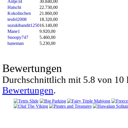
Antje34
30.840,00
Hatschi
22.730,00
Kokolinchen
21.860,00
teufel2008
18.320,00
suzukibandit1250
16.140,00
Mane1
9.920,00
Snoopy747
5.460,00
haneman
5.230,00
Bewertungen
Durchschnittlich mit
5.8 von
10 
Bewertungen
.