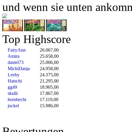
und wenn sie unten ankomme
Top Highscore
FairyAnn
26.067,00
Amira
25.658,00
daniel73
25.006,00
MichiDanja
24.958,00
Leeby
24.375,00
Hatschi
21.295,00
gg49
18.905,00
skulli
17.867,00
hornhecht
17.119,00
jockel
15.986,00
Bewertungen