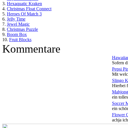
3.
Hexaquatic Kraken
4.
Christmas Float Connect
5.
Heroes Of Match 3
6.
Jelly Time
7.
Jewel Magic
8.
Christmas Puzzle
9.
Boom Box
10.
Fruit Blocks
Kommentare
Hawaiian
Sofern di
Pepsi Pi
Mit welc
Slingo 
Hierbei f
Mahjong
ein tolles
Soccer 
ein schön
Flower 
achja ich