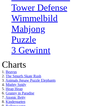
Tower Defense
Wimmelbild
Mahjong
Puzzle
3 Gewinnt
Charts
1.
Beavus
2.
The Smurfs Skate Rush
3.
Animals Jigsaw Puzzle Elephants
4.
Mighty Spidy
5.
Heap Heap
6.
Granny in Paradise
7.
Atomic Betty
8.
Kindergarten
9.
Rollercoaster