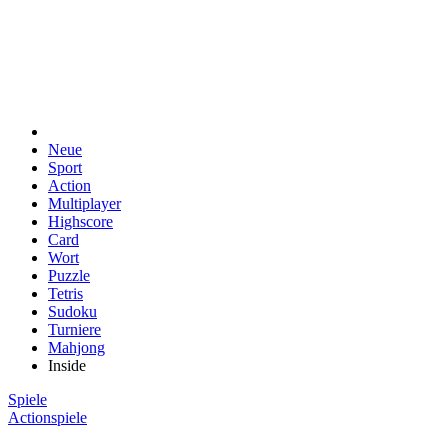
Neue
Sport
Action
Multiplayer
Highscore
Card
Wort
Puzzle
Tetris
Sudoku
Turniere
Mahjong
Inside
Spiele
Actionspiele