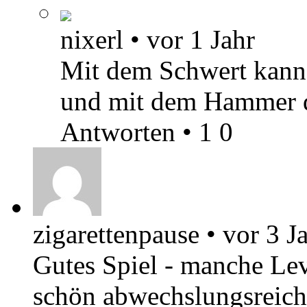
nixerl
•
vor 1 Jahr
Mit dem Schwert kanns
und mit dem Hammer d
Antworten
•
1
0
zigarettenpause
•
vor 3 J
Gutes Spiel - manche Leve
schön abwechslungsreich.