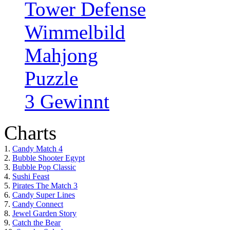
Tower Defense
Wimmelbild
Mahjong
Puzzle
3 Gewinnt
Charts
1.
Candy Match 4
2.
Bubble Shooter Egypt
3.
Bubble Pop Classic
4.
Sushi Feast
5.
Pirates The Match 3
6.
Candy Super Lines
7.
Candy Connect
8.
Jewel Garden Story
9.
Catch the Bear