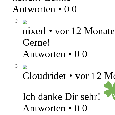
Antworten
•
0
0
nixerl
•
vor 12 Monat
Gerne!
Antworten
•
0
0
Cloudrider
•
vor 12 M
Ich danke Dir sehr!
Antworten
•
0
0