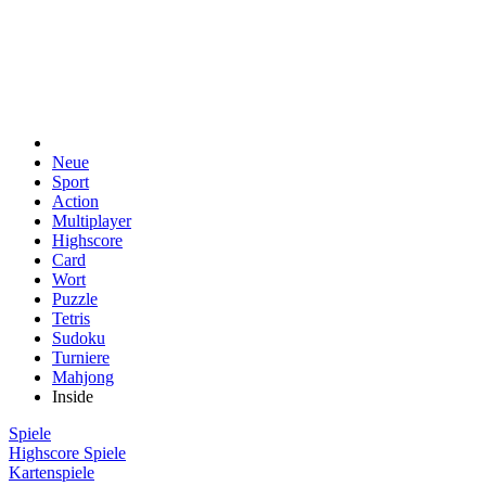
Neue
Sport
Action
Multiplayer
Highscore
Card
Wort
Puzzle
Tetris
Sudoku
Turniere
Mahjong
Inside
Spiele
Highscore Spiele
Kartenspiele