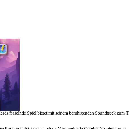
Dieses fesselnde Spiel bietet mit seinem beruhigenden Soundtrack zu
ausfordernder ist als das andere. Verwende die Combo-Anzeige, um sch