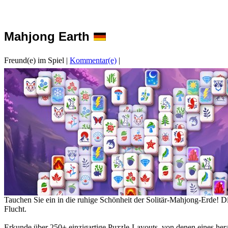
Mahjong Earth
Freund(e) im Spiel
|
Kommentar(e)
|
Tauchen Sie ein in die ruhige Schönheit der Solitär-Mahjong-Erde! 
Flucht.
Erkunde über 250+ einzigartige Puzzle-Layouts, von denen eines her