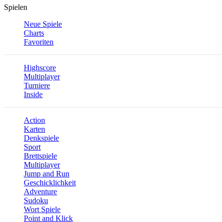
Spielen
Neue Spiele
Charts
Favoriten
Highscore
Multiplayer
Turniere
Inside
Action
Karten
Denkspiele
Sport
Brettspiele
Multiplayer
Jump and Run
Geschicklichkeit
Adventure
Sudoku
Wort Spiele
Point and Klick