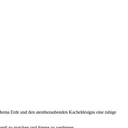
m Thema Erde und den atemberaubenden Kacheldesigns eine ruhige
nell zu matchen und Sterne zu verdienen.