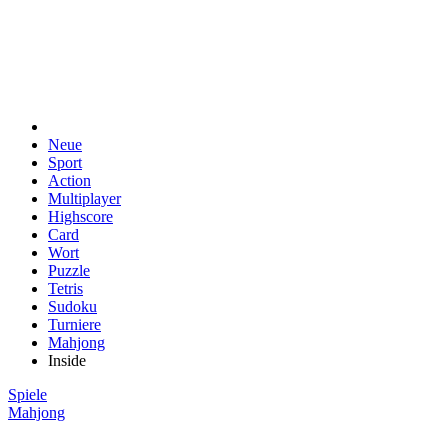
Neue
Sport
Action
Multiplayer
Highscore
Card
Wort
Puzzle
Tetris
Sudoku
Turniere
Mahjong
Inside
Spiele
Mahjong