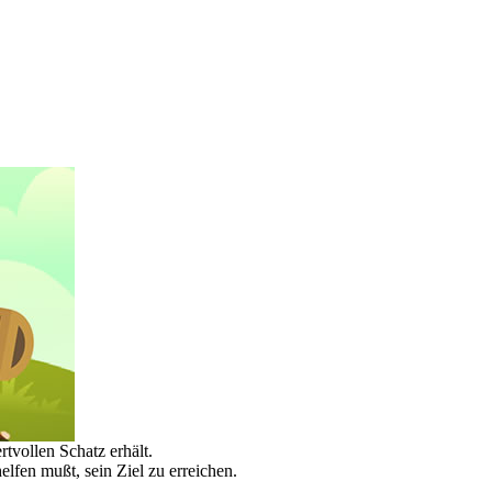
tvollen Schatz erhält.
elfen mußt, sein Ziel zu erreichen.