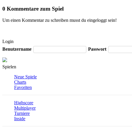
0 Kommentare zum Spiel
Um einen Kommentar zu schreiben musst du eingeloggt sein!
Login
Benutzername
Passwort
Spielen
Neue Spiele
Charts
Favoriten
Highscore
Multiplayer
Turniere
Inside