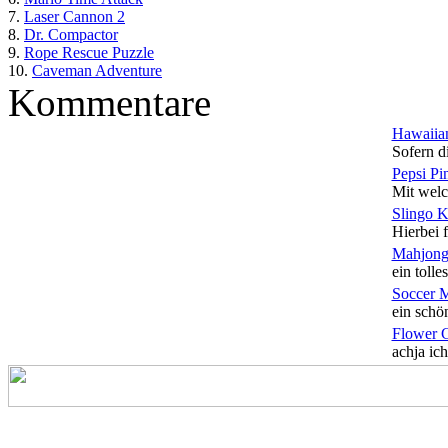
7.
Laser Cannon 2
8.
Dr. Compactor
9.
Rope Rescue Puzzle
10.
Caveman Adventure
Kommentare
Hawaiian
Sofern di
Pepsi Pi
Mit welc
Slingo 
Hierbei f
Mahjong
ein tolles
Soccer 
ein schön
Flower 
achja ich