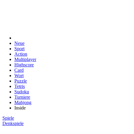
Neue
Sport
Action
Multiplayer
Highscore
Card
Wort
Puzzle
Tetris
Sudoku
Turniere
Mahjong
Inside
Spiele
Denkspiele