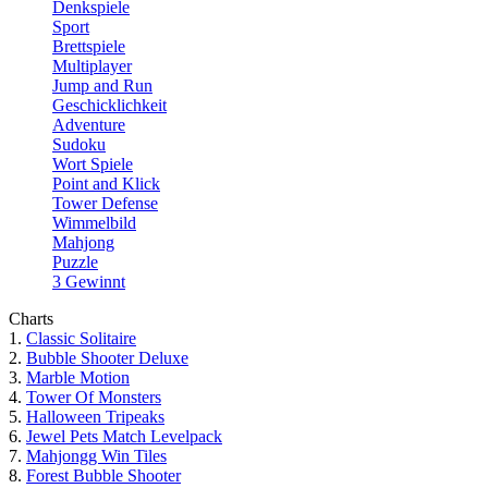
Denkspiele
Sport
Brettspiele
Multiplayer
Jump and Run
Geschicklichkeit
Adventure
Sudoku
Wort Spiele
Point and Klick
Tower Defense
Wimmelbild
Mahjong
Puzzle
3 Gewinnt
Charts
1.
Classic Solitaire
2.
Bubble Shooter Deluxe
3.
Marble Motion
4.
Tower Of Monsters
5.
Halloween Tripeaks
6.
Jewel Pets Match Levelpack
7.
Mahjongg Win Tiles
8.
Forest Bubble Shooter