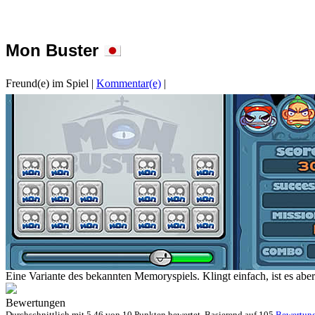
Mon Buster
Freund(e) im Spiel
|
Kommentar(e)
|
Eine Variante des bekannten Memoryspiels. Klingt einfach, ist es aber
Bewertungen
Durchschnittlich mit
5.46 von
10 Punkten bewertet. Basierend auf
105
Bewertun