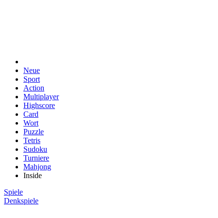
Neue
Sport
Action
Multiplayer
Highscore
Card
Wort
Puzzle
Tetris
Sudoku
Turniere
Mahjong
Inside
Spiele
Denkspiele