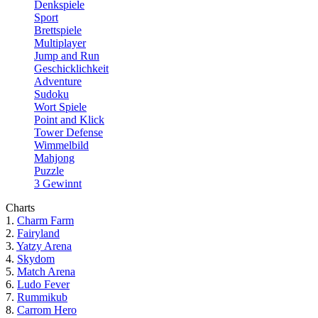
Denkspiele
Sport
Brettspiele
Multiplayer
Jump and Run
Geschicklichkeit
Adventure
Sudoku
Wort Spiele
Point and Klick
Tower Defense
Wimmelbild
Mahjong
Puzzle
3 Gewinnt
Charts
1.
Charm Farm
2.
Fairyland
3.
Yatzy Arena
4.
Skydom
5.
Match Arena
6.
Ludo Fever
7.
Rummikub
8.
Carrom Hero