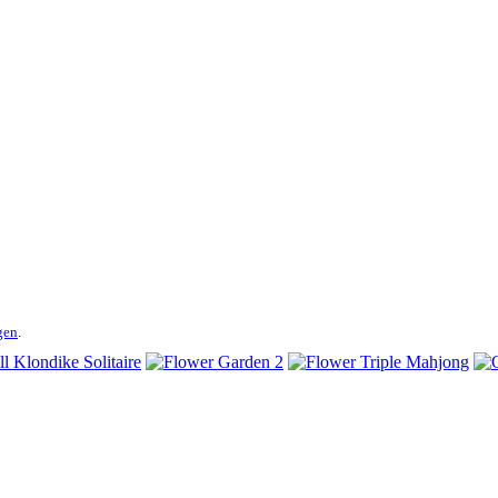
gen
.