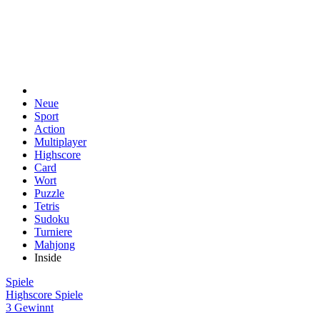
Neue
Sport
Action
Multiplayer
Highscore
Card
Wort
Puzzle
Tetris
Sudoku
Turniere
Mahjong
Inside
Spiele
Highscore Spiele
3 Gewinnt