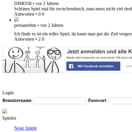
DIMO58
•
vor 2 Jahren
Schönes Spiel mal für zwischendurch, man muss nicht viel den
Antworten
•
0
0
peruanerhm
•
vor 2 Jahren
Ich finde es ist ein tolles Spiel, da kann man gut die Zeit ve
Antworten
•
2
0
Login
Benutzername
Passwort
Spielen
Neue Spiele