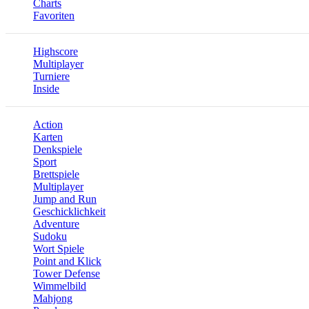
Charts
Favoriten
Highscore
Multiplayer
Turniere
Inside
Action
Karten
Denkspiele
Sport
Brettspiele
Multiplayer
Jump and Run
Geschicklichkeit
Adventure
Sudoku
Wort Spiele
Point and Klick
Tower Defense
Wimmelbild
Mahjong