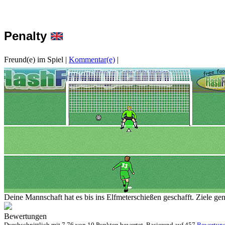
Penalty
Freund(e) im Spiel
|
Kommentar(e)
|
Deine Mannschaft hat es bis ins Elfmeterschießen geschafft. Ziele g
Bewertungen
Durchschnittlich mit
7.76 von
10 Punkten bewertet. Basierend auf
457
Bewertun