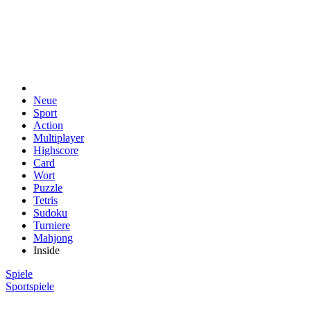
Neue
Sport
Action
Multiplayer
Highscore
Card
Wort
Puzzle
Tetris
Sudoku
Turniere
Mahjong
Inside
Spiele
Sportspiele