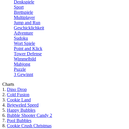
Denkspiele
Sport
Brettspiele
Multiplayer
Jump and Run
Geschicklichkeit
Adventure
Sudoku
Wort Spiele
Point and Klick
Tower Defense
Wimmelbild
Mahjong
Puzzle
3 Gewinnt
Charts
1.
Dino Drop
2.
Cold Fusion
3.
Cookie Land
4.
Bejeweled Speed
5.
Happy Bubbles
6.
Bubble Shooter Candy 2
7.
Pool Bubbles
8.
Cookie Crush Christmas