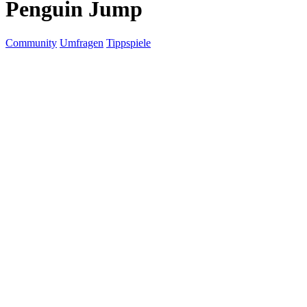
Penguin Jump
Community
Umfragen
Tippspiele