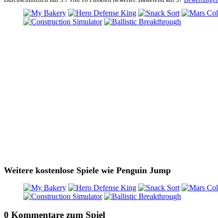
Weitere kostenlose Spiele wie Penguin Jump
0 Kommentare zum Spiel