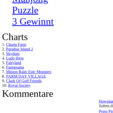
Puzzle
3 Gewinnt
Charts
1.
Charm Farm
2.
Paradise Island 2
3.
Skydom
4.
Ludo Hero
5.
Fairyland
6.
Farmerama
7.
Minion Raid: Epic Monsters
8.
FARM DAY VILLAGE
9.
Clash Of Golf Friends
10.
Royal Society
Kommentare
Hawaiian
Sofern di
Pepsi Pi