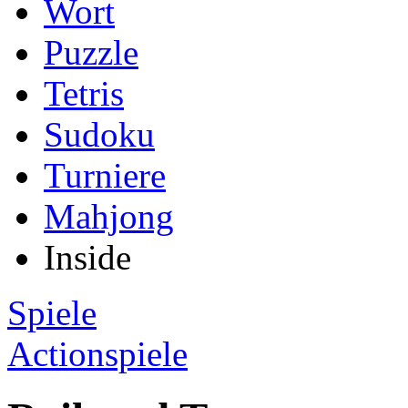
Wort
Puzzle
Tetris
Sudoku
Turniere
Mahjong
Inside
Spiele
Actionspiele