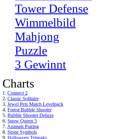
Tower Defense
Wimmelbild
Mahjong
Puzzle
3 Gewinnt
Charts
1.
Connect 2
2.
Classic Solitaire
3.
Jewel Pets Match Levelpack
4.
Forest Bubble Shooter
5.
Bubble Shooter Deluxe
6.
Snow Queen 5
7.
Animals Pairing
8.
Stone Symbols
9.
Halloween Tripeaks