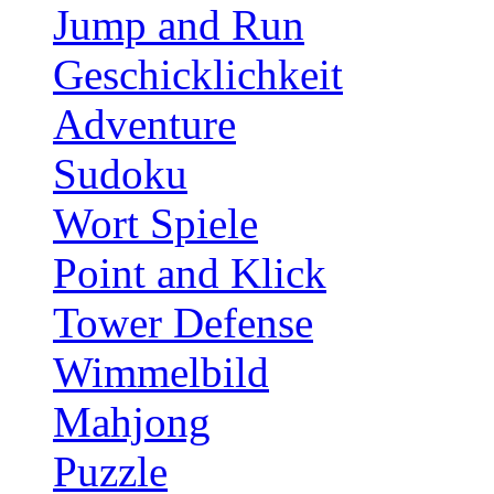
Jump and Run
Geschicklichkeit
Adventure
Sudoku
Wort Spiele
Point and Klick
Tower Defense
Wimmelbild
Mahjong
Puzzle