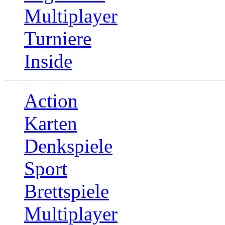
Multiplayer
Turniere
Inside
Action
Karten
Denkspiele
Sport
Brettspiele
Multiplayer