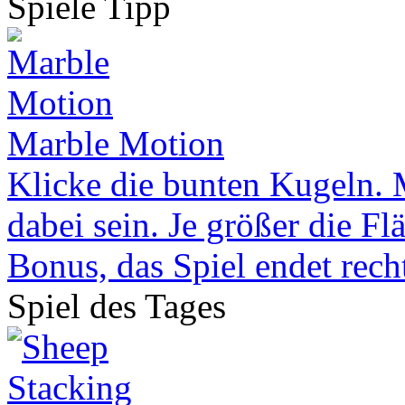
Spiele Tipp
Marble Motion
Klicke die bunten Kugeln.
dabei sein. Je größer die Fl
Bonus, das Spiel endet recht
Spiel des Tages