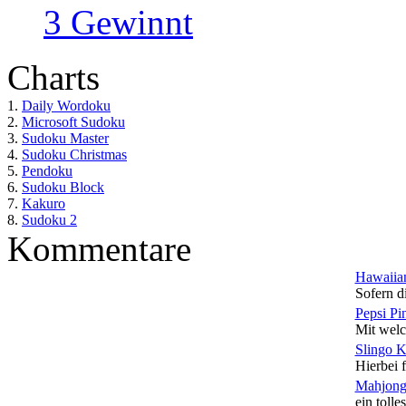
3 Gewinnt
Charts
1.
Daily Wordoku
2.
Microsoft Sudoku
3.
Sudoku Master
4.
Sudoku Christmas
5.
Pendoku
6.
Sudoku Block
7.
Kakuro
8.
Sudoku 2
Kommentare
Hawaiian
Sofern di
Pepsi Pi
Mit welc
Slingo 
Hierbei f
Mahjong
ein tolles