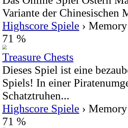
Variante der Chinesischen M
Highscore Spiele
› Memory
71 %
Treasure Chests
Dieses Spiel ist eine bezau
Spiels! In einer Piratenum
Schatztruhen...
Highscore Spiele
› Memory
71 %