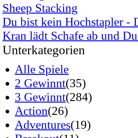
Sheep Stacking
Du bist kein Hochstapler - 
Kran lädt Schafe ab und Du
Unterkategorien
Alle Spiele
2 Gewinnt
(35)
3 Gewinnt
(284)
Action
(26)
Adventures
(19)