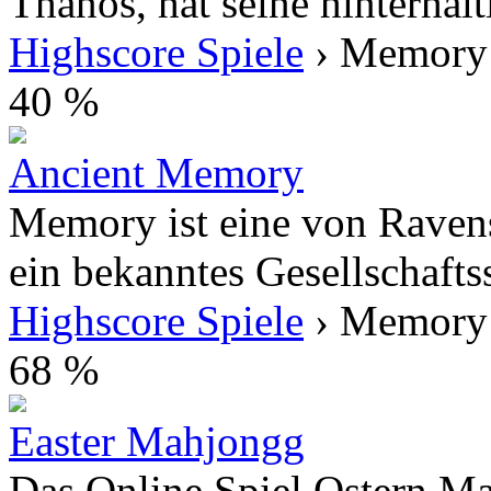
Thanos, hat seine hinterhält
Highscore Spiele
› Memory
40 %
Ancient Memory
Memory ist eine von Raven
ein bekanntes Gesellschaftss
Highscore Spiele
› Memory
68 %
Easter Mahjongg
Das Online Spiel Ostern Mah