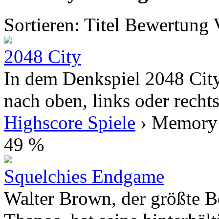
Sortieren:
Titel
Bewertung
2048 City
In dem Denkspiel 2048 City 
nach oben, links oder recht
Highscore Spiele
› Memory
49 %
Squelchies Endgame
Walter Brown, der größte Bö