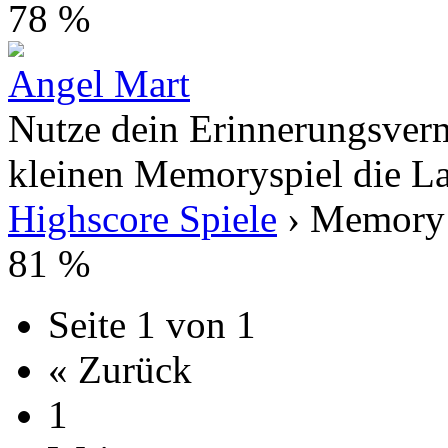
78 %
Angel Mart
Nutze dein Erinnerungsver
kleinen Memoryspiel die La
Highscore Spiele
› Memory
81 %
Seite 1 von 1
« Zurück
1