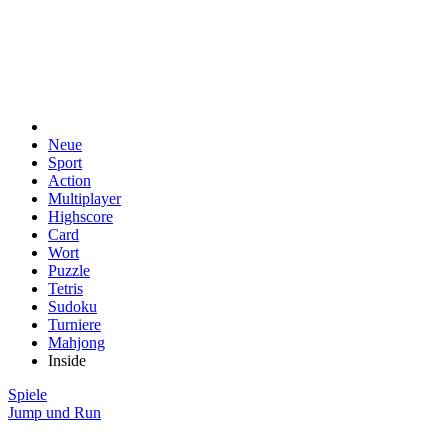
Neue
Sport
Action
Multiplayer
Highscore
Card
Wort
Puzzle
Tetris
Sudoku
Turniere
Mahjong
Inside
Spiele
Jump und Run