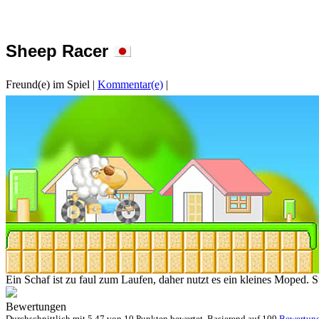
Sheep Racer
Freund(e) im Spiel
|
Kommentar(e)
|
Ein Schaf ist zu faul zum Laufen, daher nutzt es ein kleines Moped. 
Bewertungen
Durchschnittlich mit
5.47 von
10 Punkten bewertet. Basierend auf
109
Bewertun