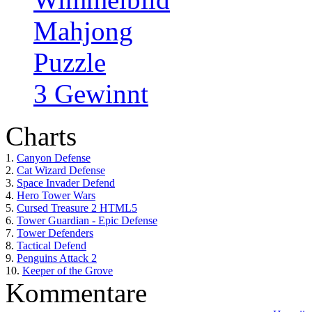
Mahjong
Puzzle
3 Gewinnt
Charts
1.
Canyon Defense
2.
Cat Wizard Defense
3.
Space Invader Defend
4.
Hero Tower Wars
5.
Cursed Treasure 2 HTML5
6.
Tower Guardian - Epic Defense
7.
Tower Defenders
8.
Tactical Defend
9.
Penguins Attack 2
10.
Keeper of the Grove
Kommentare