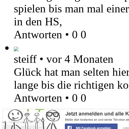
spielen bis man mal einer
in den HS,
Antworten
•
0
0
steiff
•
vor 4 Monaten
Glück hat man selten hie
lange bis die richtigen 
Antworten
•
0
0