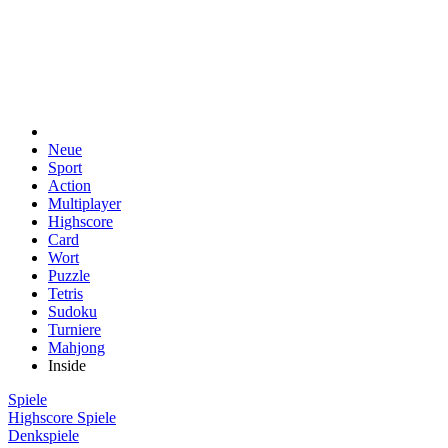
Neue
Sport
Action
Multiplayer
Highscore
Card
Wort
Puzzle
Tetris
Sudoku
Turniere
Mahjong
Inside
Spiele
Highscore Spiele
Denkspiele