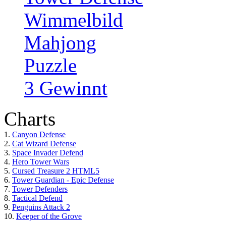
Wimmelbild
Mahjong
Puzzle
3 Gewinnt
Charts
1.
Canyon Defense
2.
Cat Wizard Defense
3.
Space Invader Defend
4.
Hero Tower Wars
5.
Cursed Treasure 2 HTML5
6.
Tower Guardian - Epic Defense
7.
Tower Defenders
8.
Tactical Defend
9.
Penguins Attack 2
10.
Keeper of the Grove