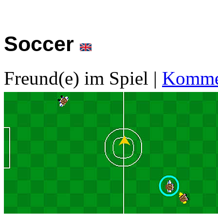
Soccer
Freund(e) im Spiel
|
Kommen