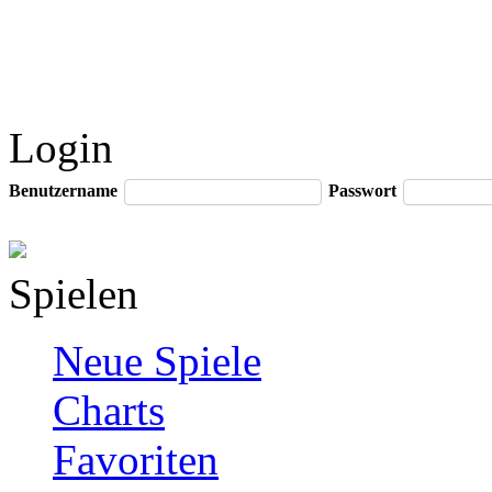
Login
Benutzername
Passwort
Spielen
Neue Spiele
Charts
Favoriten