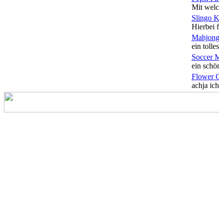
Mit welc
Slingo 
Hierbei f
Mahjong
ein tolles
Soccer 
ein schön
Flower 
achja ich