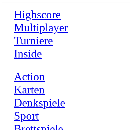
Highscore
Multiplayer
Turniere
Inside
Action
Karten
Denkspiele
Sport
Brettspiele