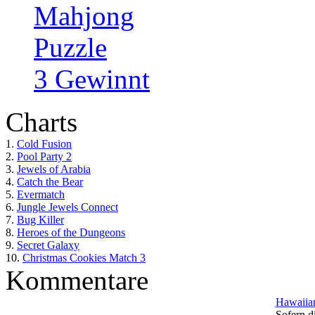
Mahjong
Puzzle
3 Gewinnt
Charts
1.
Cold Fusion
2.
Pool Party 2
3.
Jewels of Arabia
4.
Catch the Bear
5.
Evermatch
6.
Jungle Jewels Connect
7.
Bug Killer
8.
Heroes of the Dungeons
9.
Secret Galaxy
10.
Christmas Cookies Match 3
Kommentare
Hawaiian
Sofern di