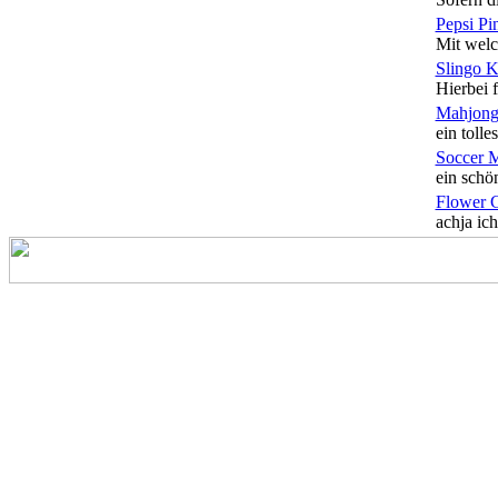
Pepsi Pi
Mit welc
Slingo 
Hierbei f
Mahjong
ein tolles
Soccer 
ein schön
Flower 
achja ich