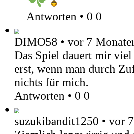
Antworten
•
0
0
DIMO58
•
vor 7 Monate
Das Spiel dauert mir viel
erst, wenn man durch Zufal
nichts für mich.
Antworten
•
0
0
suzukibandit1250
•
vor 