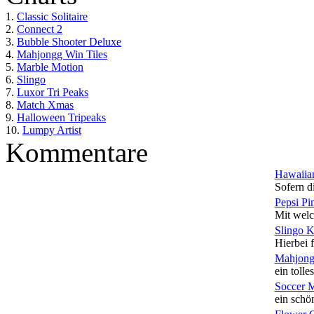
1.
Classic Solitaire
2.
Connect 2
3.
Bubble Shooter Deluxe
4.
Mahjongg Win Tiles
5.
Marble Motion
6.
Slingo
7.
Luxor Tri Peaks
8.
Match Xmas
9.
Halloween Tripeaks
10.
Lumpy Artist
Kommentare
Hawaiian
Sofern di
Pepsi Pi
Mit welc
Slingo 
Hierbei f
Mahjong
ein tolles
Soccer 
ein schön