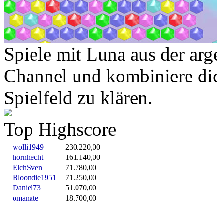
Spiele mit Luna aus der arg
Channel und kombiniere die
Spielfeld zu klären.
Top Highscore
wolli1949
230.220,00
hornhecht
161.140,00
ElchSven
71.780,00
Bloondie1951
71.250,00
Daniel73
51.070,00
omanate
18.700,00