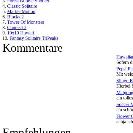
3.
Forest Bubble Shooter
4.
Classic Solitaire
5.
Marble Motion
6.
Blocks 2
7.
Tower Of Monsters
8.
Connect 2
9.
10x10 Hawaii
10.
Fantasy Solitaire TriPeaks
Kommentare
Hawaiian
Sofern di
Pepsi Pi
Mit welc
Slingo 
Hierbei f
Mahjong
ein tolles
Soccer 
ein schön
Flower 
achja ich
Empfehlungen