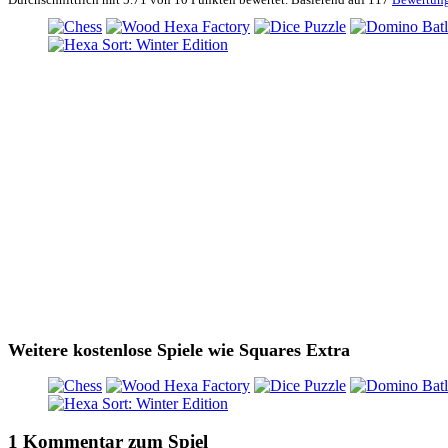
Weitere kostenlose Spiele wie Squares Extra
1 Kommentar zum Spiel