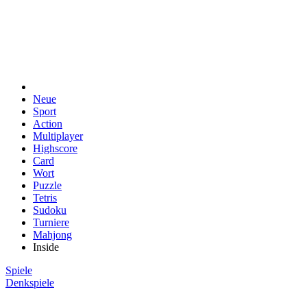
Neue
Sport
Action
Multiplayer
Highscore
Card
Wort
Puzzle
Tetris
Sudoku
Turniere
Mahjong
Inside
Spiele
Denkspiele