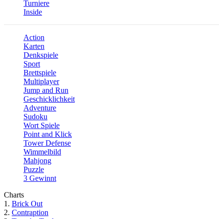
Turniere
Inside
Action
Karten
Denkspiele
Sport
Brettspiele
Multiplayer
Jump and Run
Geschicklichkeit
Adventure
Sudoku
Wort Spiele
Point and Klick
Tower Defense
Wimmelbild
Mahjong
Puzzle
3 Gewinnt
Charts
1.
Brick Out
2.
Contraption