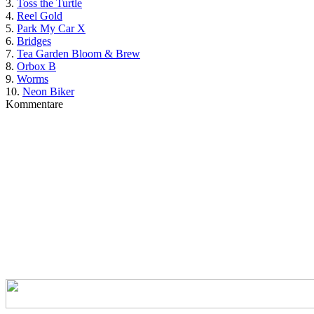
3.
Toss the Turtle
4.
Reel Gold
5.
Park My Car X
6.
Bridges
7.
Tea Garden Bloom & Brew
8.
Orbox B
9.
Worms
10.
Neon Biker
Kommentare