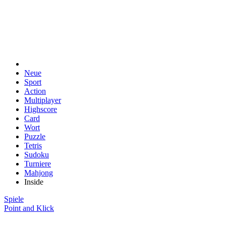
Neue
Sport
Action
Multiplayer
Highscore
Card
Wort
Puzzle
Tetris
Sudoku
Turniere
Mahjong
Inside
Spiele
Point and Klick