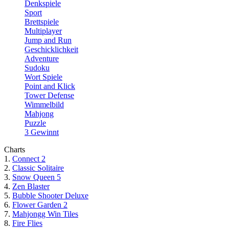
Denkspiele
Sport
Brettspiele
Multiplayer
Jump and Run
Geschicklichkeit
Adventure
Sudoku
Wort Spiele
Point and Klick
Tower Defense
Wimmelbild
Mahjong
Puzzle
3 Gewinnt
Charts
1.
Connect 2
2.
Classic Solitaire
3.
Snow Queen 5
4.
Zen Blaster
5.
Bubble Shooter Deluxe
6.
Flower Garden 2
7.
Mahjongg Win Tiles
8.
Fire Flies