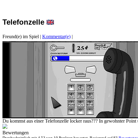
Telefonzelle
Freund(e) im Spiel
|
Kommentar(e)
|
Du kommst aus einer Telefonzelle locker raus??? In gewohnter Point
Bewertungen
Durchschnittlich mit
4.53 von
10 Punkten bewertet. Basierend auf
83
Bewertung