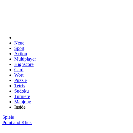
Neue
Sport
Action
Multiplayer
Highscore
Card
Wort
Puzzle
Tetris
Sudoku
Turniere
Mahjong
Inside
Spiele
Point and Klick