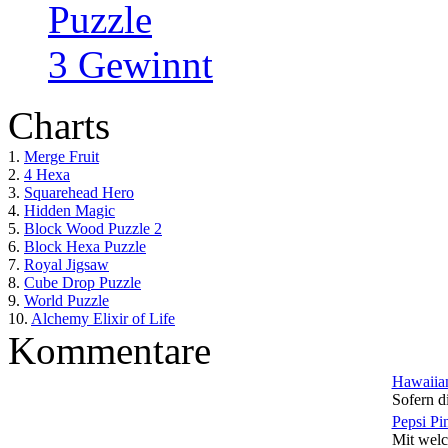
Puzzle
3 Gewinnt
Charts
1.
Merge Fruit
2.
4 Hexa
3.
Squarehead Hero
4.
Hidden Magic
5.
Block Wood Puzzle 2
6.
Block Hexa Puzzle
7.
Royal Jigsaw
8.
Cube Drop Puzzle
9.
World Puzzle
10.
Alchemy Elixir of Life
Kommentare
Hawaiian
Sofern di
Pepsi Pi
Mit welc