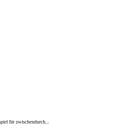
iel für zwischendurch...