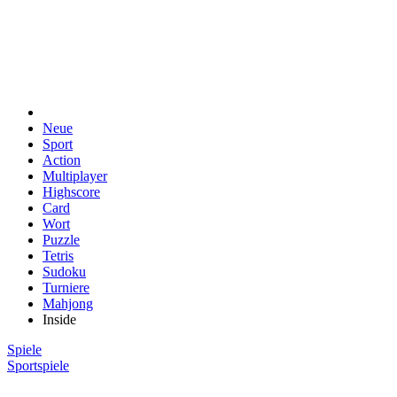
Neue
Sport
Action
Multiplayer
Highscore
Card
Wort
Puzzle
Tetris
Sudoku
Turniere
Mahjong
Inside
Spiele
Sportspiele