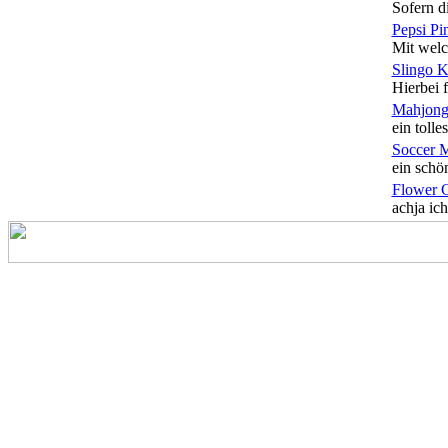
Sofern di
Pepsi Pi
Mit welc
Slingo 
Hierbei f
Mahjong
ein tolles
Soccer 
ein schön
Flower 
achja ich