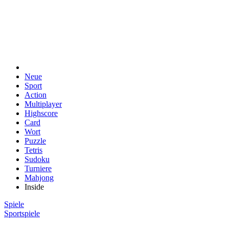
Neue
Sport
Action
Multiplayer
Highscore
Card
Wort
Puzzle
Tetris
Sudoku
Turniere
Mahjong
Inside
Spiele
Sportspiele