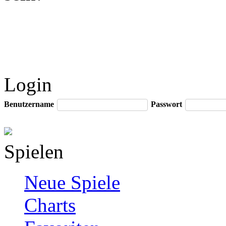
Login
Benutzername
Passwort
Spielen
Neue Spiele
Charts