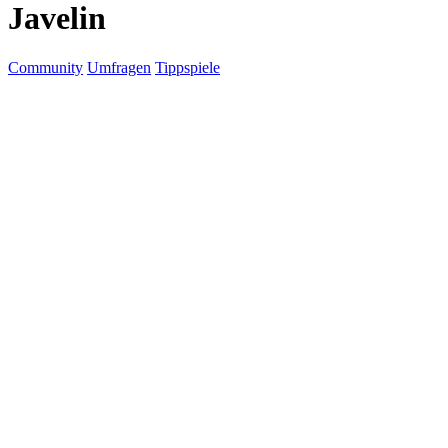
Javelin
Community
Umfragen
Tippspiele