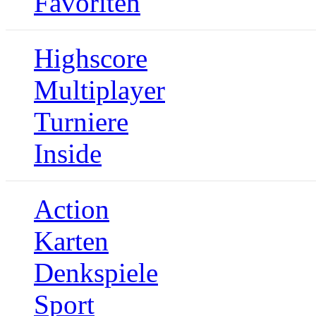
Favoriten
Highscore
Multiplayer
Turniere
Inside
Action
Karten
Denkspiele
Sport