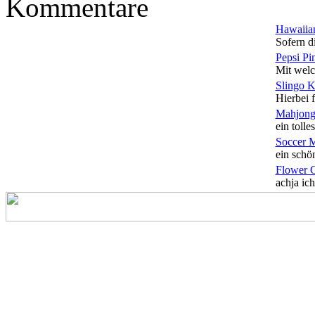
Kommentare
Hawaiian
Sofern di
Pepsi Pi
Mit welc
Slingo 
Hierbei f
Mahjong
ein tolles
Soccer 
ein schön
Flower 
achja ich