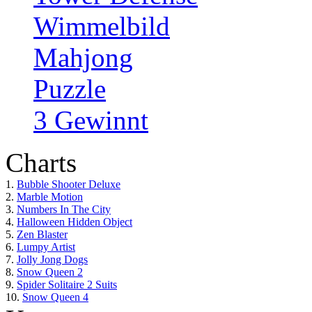
Wimmelbild
Mahjong
Puzzle
3 Gewinnt
Charts
1.
Bubble Shooter Deluxe
2.
Marble Motion
3.
Numbers In The City
4.
Halloween Hidden Object
5.
Zen Blaster
6.
Lumpy Artist
7.
Jolly Jong Dogs
8.
Snow Queen 2
9.
Spider Solitaire 2 Suits
10.
Snow Queen 4