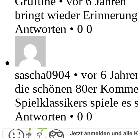
Gruftine
•
vor 6 Jahren
bringt wieder Erinnerunge
Antworten
•
0
0
sascha0904
•
vor 6 Jahre
die schönen 80er Komme
Spielklassikers spiele es 
Antworten
•
0
0