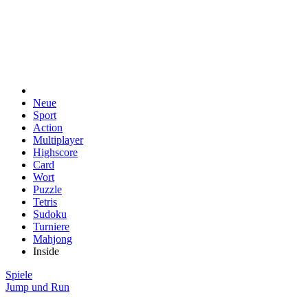
Neue
Sport
Action
Multiplayer
Highscore
Card
Wort
Puzzle
Tetris
Sudoku
Turniere
Mahjong
Inside
Spiele
Jump und Run