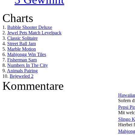
Charts
1.
Bubble Shooter Deluxe
2.
Jewel Pets Match Levelpack
3.
Classic Solitaire
4.
Street Ball Jam
5.
Marble Motion
6.
Mahjongg Win Tiles
7.
Fisherman Sam
8.
Numbers In The City
9.
Animals Pairing
10.
Bejeweled 2
Kommentare
Hawaiian
Sofern di
Pepsi Pi
Mit welc
Slingo 
Hierbei f
Mahjong