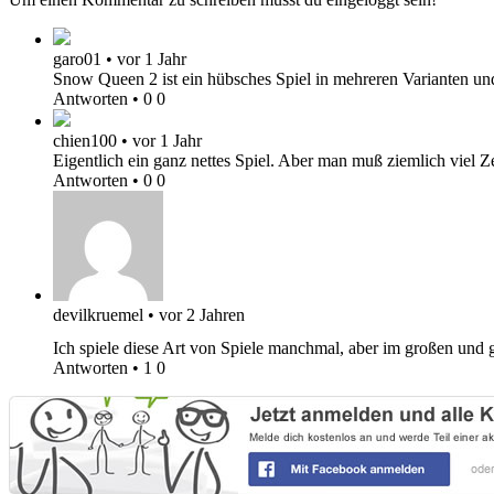
garo01
•
vor 1 Jahr
Snow Queen 2 ist ein hübsches Spiel in mehreren Varianten und 
Antworten
•
0
0
chien100
•
vor 1 Jahr
Eigentlich ein ganz nettes Spiel. Aber man muß ziemlich viel 
Antworten
•
0
0
devilkruemel
•
vor 2 Jahren
Ich spiele diese Art von Spiele manchmal, aber im großen und 
Antworten
•
1
0