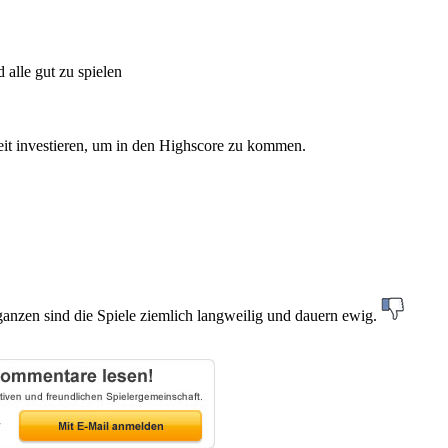
alle gut zu spielen
Zeit investieren, um in den Highscore zu kommen.
ganzen sind die Spiele ziemlich langweilig und dauern ewig.