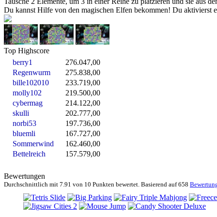
Tausche 2 Elemente, um 3 in einer Reihe zu platzieren und sie aus d
Du kannst Hilfe von den magischen Elfen bekommen! Du aktivierst ei
Top Highscore
berry1
276.047,00
Regenwurm
275.838,00
bille102010
233.719,00
molly102
219.500,00
cybermag
214.122,00
skulli
202.777,00
norbi53
197.736,00
bluemli
167.727,00
Sommerwind
162.460,00
Bettelreich
157.579,00
Bewertungen
Durchschnittlich mit
7.91 von
10 Punkten bewertet. Basierend auf
658
Bewertun