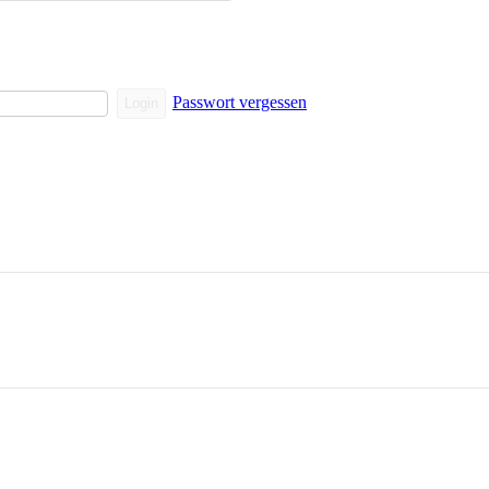
Passwort vergessen
Login