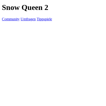
Snow Queen 2
Community
Umfragen
Tippspiele