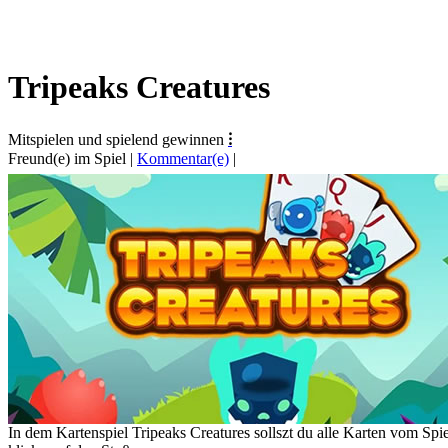
Tripeaks Creatures
Mitspielen und spielend gewinnen
⁝
Freund(e) im Spiel
|
Kommentar(e)
|
In dem Kartenspiel Tripeaks Creatures sollszt du alle Karten vom Spie