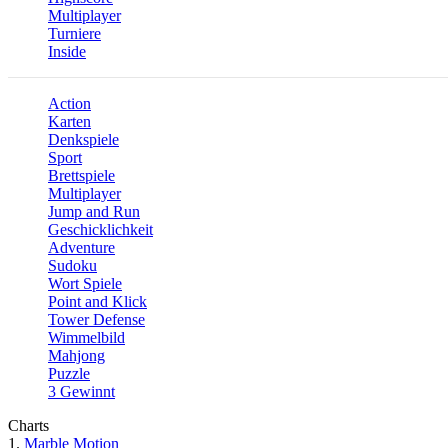
Multiplayer
Turniere
Inside
Action
Karten
Denkspiele
Sport
Brettspiele
Multiplayer
Jump and Run
Geschicklichkeit
Adventure
Sudoku
Wort Spiele
Point and Klick
Tower Defense
Wimmelbild
Mahjong
Puzzle
3 Gewinnt
Charts
1.
Marble Motion