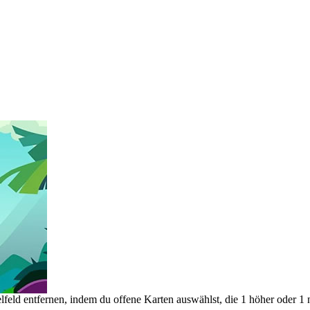
lfeld entfernen, indem du offene Karten auswählst, die 1 höher oder 1 n