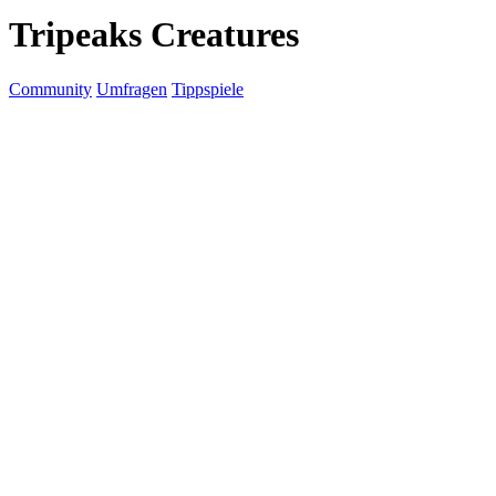
Tripeaks Creatures
Community
Umfragen
Tippspiele