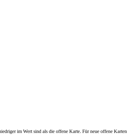
iedriger im Wert sind als die offene Karte. Für neue offene Karten