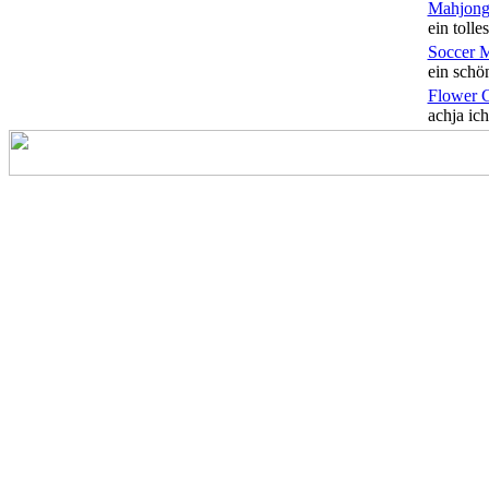
Mahjong
ein tolles
Soccer 
ein schön
Flower 
achja ich