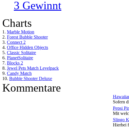
3 Gewinnt
Charts
1.
Marble Motion
2.
Forest Bubble Shooter
3.
Connect 2
4.
Office Hidden Objects
5.
Classic Solitaire
6.
PlanetSolitaire
7.
Blocks 2
8.
Jewel Pets Match Levelpack
9.
Candy Match
10.
Bubble Shooter Deluxe
Kommentare
Hawaiian
Sofern di
Pepsi Pi
Mit welc
Slingo 
Hierbei f