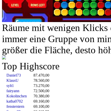
Räume mit wenigen Klicks di
immer eine Gruppe von mind
größer die Fläche, desto hö
Top Highscore
Daniel73
87.470,00
KlausU
78.560,00
sylt1
73.270,00
fairyann
72.500,00
Kokolinchen
70.380,00
katha0702
69.160,00
fensterstern
69.100,00