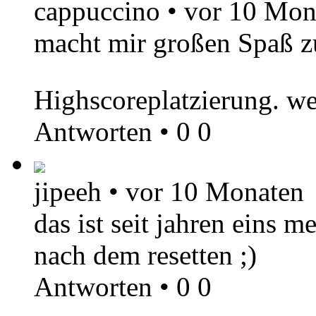
cappuccino
•
vor 10 Mon
macht mir großen Spaß zu 
Highscoreplatzierung. w
Antworten
•
0
0
jipeeh
•
vor 10 Monaten
das ist seit jahren eins m
nach dem resetten ;)
Antworten
•
0
0